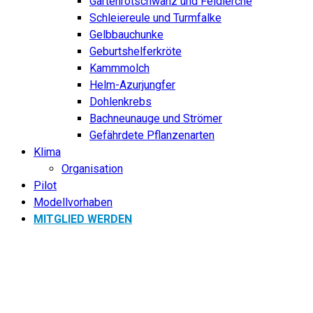
Gartenrotschwanz und Feldlerche
Schleiereule und Turmfalke
Gelbbauchunke
Geburtshelferkröte
Kammmolch
Helm-Azurjungfer
Dohlenkrebs
Bachneunauge und Strömer
Gefährdete Pflanzenarten
Klima
Organisation
Pilot
Modellvorhaben
MITGLIED WERDEN