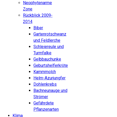
Neophytenarme
Zone
Rückblick 2009-
2014
Biber
Gartenrotschwanz
und Feldlerche
Schleiereule und
Turmfalke
Gelbbauchunke
Geburtshelferkröte
Kammmolch
Helm-Azurjungfer
Dohlenkrebs
Bachneunauge und
Strömer
Gefährdete
Pflanzenarten
Klima