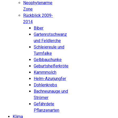
Neophytenarme
Zone
Rückblick 2009-
2014
Biber
Gartenrotschwanz
und Feldlerche
Schleiereule und
Turmfalke
Gelbbauchunke
Geburtshelferkröte
Kammmolch
Helm-Azurjungfer
Dohlenkrebs
Bachneunauge und
Strömer
Gefährdete
Pflanzenarten
Klima